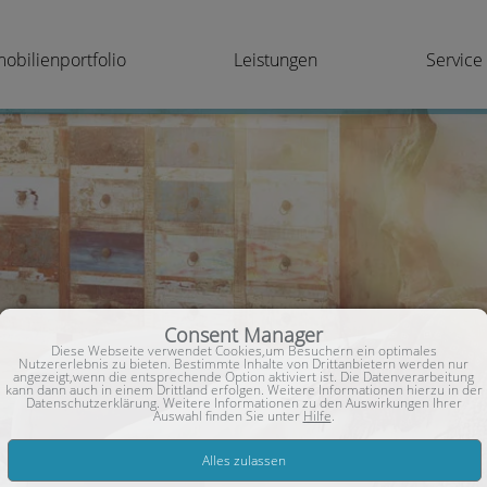
obilienportfolio
Leistungen
Service 
Consent Manager
Diese Webseite verwendet Cookies,um Besuchern ein optimales
Nutzererlebnis zu bieten. Bestimmte Inhalte von Drittanbietern werden nur
angezeigt,wenn die entsprechende Option aktiviert ist. Die Datenverarbeitung
kann dann auch in einem Drittland erfolgen. Weitere Informationen hierzu in der
Datenschutzerklärung. Weitere Informationen zu den Auswirkungen Ihrer
Auswahl finden Sie unter
Hilfe
.