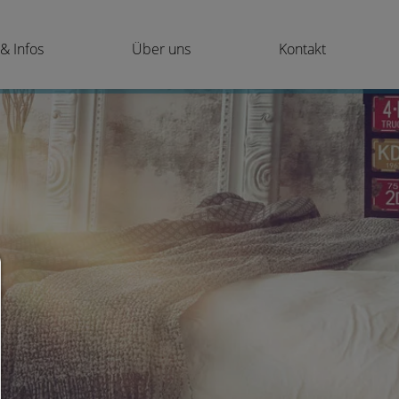
& Infos
Über uns
Kontakt
Consent Manager
HILFE
Um fortfahren zu können,müssen Sie eine Cookie-Auswahl treffen. Nac
erhalten Sie eine Erläuterung der verschiedenen Optionen und ih
Bedeutung.
Alles zulassen:
Jedes Cookie wie z.B. Tracking- und Analytische-Cookies sowie Drittan
Inhalte.