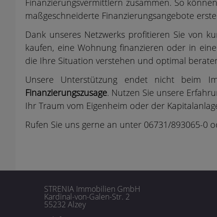
Finanzierungsvermittlern zusammen. So können 
maßgeschneiderte Finanzierungsangebote erstel
Dank unseres Netzwerks profitieren Sie von k
kaufen, eine Wohnung finanzieren oder in eine
die Ihre Situation verstehen und optimal berate
Unsere Unterstützung endet nicht beim Im
Finanzierungszusage
. Nutzen Sie unsere Erfahru
Ihr Traum vom Eigenheim oder der Kapitalanlage
Rufen Sie uns gerne an unter 06731/893065-0 o
STRENIA Immobilien GmbH
Kardinal-von-Galen-Str. 2
55232 Alzey