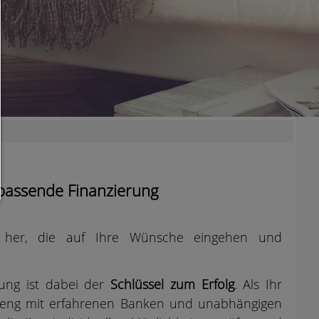
Auswahl erlauben:
Es werden nur Drittanbieter-Inhalte oder die Cookie-Arten zugelassen d
den Checkboxen angehakt haben.
Nur notwendiges zulassen:
Es werden nur die technisch notwendigen Cookies zugelassen und 
Drittanbieter-Inhalte.
Sie können Ihre Cookie-Einstellung jederzeit hier ändern:
Cookie-Details
|
Datenschutz
|
Impressum
zurück
 passende Finanzierung
rn her, die auf Ihre Wünsche eingehen und
rung ist dabei der
Schlüssel zum Erfolg
. Als Ihr
ch eng mit erfahrenen Banken und unabhängigen